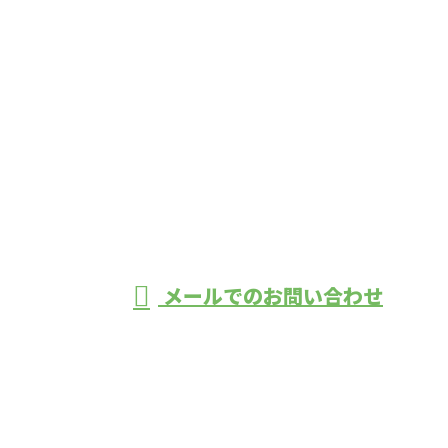
お問い合わせ
お電話でのお問い合わせ
0562-57-6207
090-1517-1779
愛知県大府
市・刈谷市
受付／8:00〜17:00 (日曜定休) ※営業電話お断り
メールでのお問い合わせ
などで配管工事や溶接加工なら株式会社ケイズファシ
リティにおまかせ